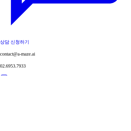
상담 신청하기
contact@a-maze.ai
02.6953.7933
주식회사 메이즈 | 대표: 송기선
본사:
경기도 하남시 미사강변한강로 177, 하남스타트업캠퍼스 3
층 4호
지사:
서울특별시 강남구 선릉로 551, 디캠프 선릉 3층